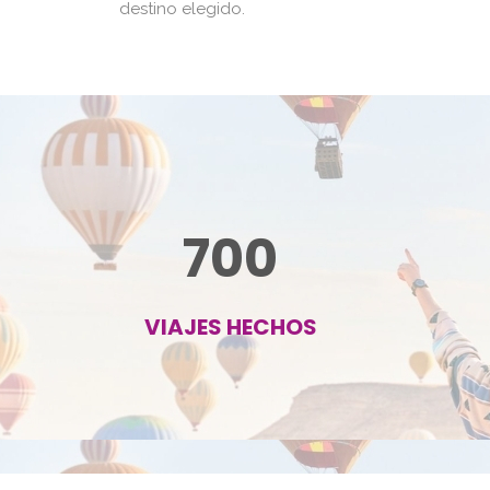
destino elegido.
700
VIAJES HECHOS