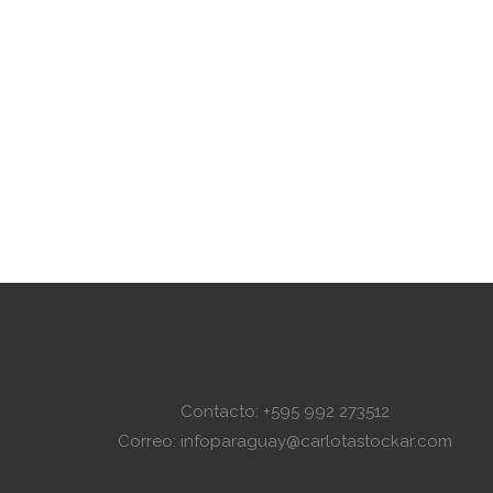
Contacto: +595 992 273512
Correo: infoparaguay@carlotastockar.com