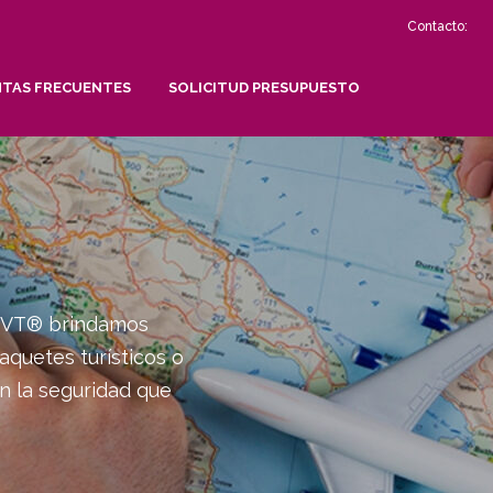
Contacto:
TAS FRECUENTES
SOLICITUD PRESUPUESTO
 EVT® brindamos
aquetes turísticos o
on la seguridad que