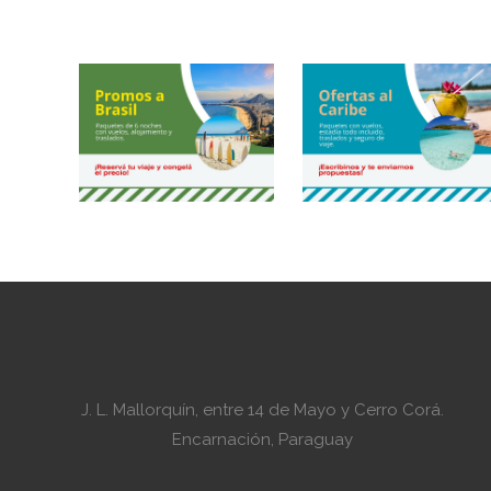
J. L. Mallorquín, entre 14 de Mayo y Cerro Corá.
Encarnación, Paraguay