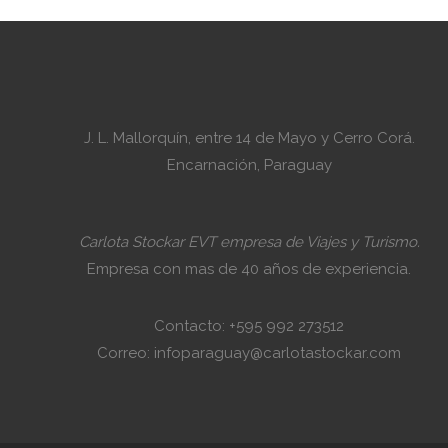
J. L. Mallorquín, entre 14 de Mayo y Cerro Corá.
Encarnación, Paraguay
Carlota Stockar EVT empresa de Viajes y Turismo.
Empresa con mas de 40 años de experiencia.
Contacto: +595 992 273512
Correo: infoparaguay@carlotastockar.com