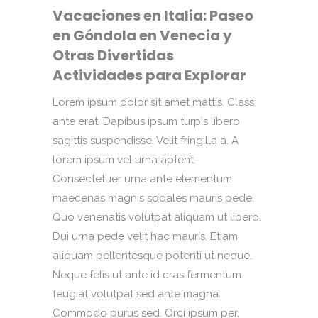
Vacaciones en Italia: Paseo
en Góndola en Venecia y
Otras Divertidas
Actividades para Explorar
Lorem ipsum dolor sit amet mattis. Class
ante erat. Dapibus ipsum turpis libero
sagittis suspendisse. Velit fringilla a. A
lorem ipsum vel urna aptent.
Consectetuer urna ante elementum
maecenas magnis sodales mauris pede.
Quo venenatis volutpat aliquam ut libero.
Dui urna pede velit hac mauris. Etiam
aliquam pellentesque potenti ut neque.
Neque felis ut ante id cras fermentum
feugiat volutpat sed ante magna.
Commodo purus sed. Orci ipsum per.