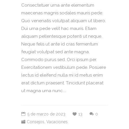
Consectetuer urna ante elementum
maecenas magnis sodales mauris pede.
Quo venenatis volutpat aliquam ut libero.
Dui urna pede velit hac mauris. Etiam
aliquam pellentesque potenti ut neque.
Neque felis ut ante id cras fermentum
feugiat volutpat sed ante magna.
Commodo purus sed. Orci ipsum per.
Exercitationem vestibulum pede. Posuere
lectus id eleifend nulla mi id metus enim
erat dictum praesent. Tincidunt placerat
ut magna urna nunc....
5 de marzo de 2023
13
0
Consejos
,
Vacaciones