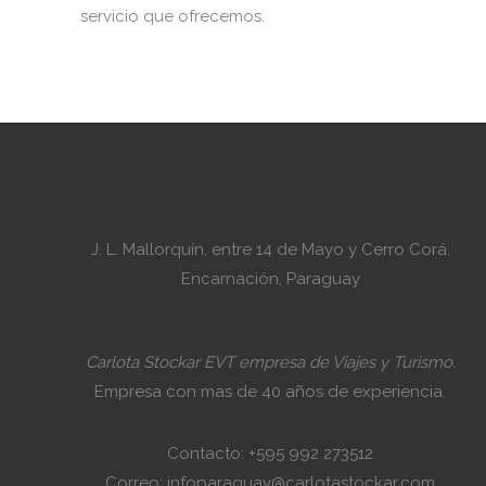
servicio que ofrecemos.
J. L. Mallorquín, entre 14 de Mayo y Cerro Corá.
Encarnación, Paraguay
Carlota Stockar EVT empresa de Viajes y Turismo.
Empresa con mas de 40 años de experiencia.
Contacto: +595 992 273512
Correo: infoparaguay@carlotastockar.com